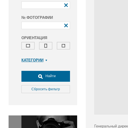
№ ФОТОГРАФИИ
ОРИЕНТАЦИЯ
КАТЕГОРИИ
Армия и ВПК
Досуг, туризм и отдых
Найти
Культура
Медицина
Сбросить фильтр
Наука
Образование
Общество
Окружающая среда
Политика
Генеральный дирек