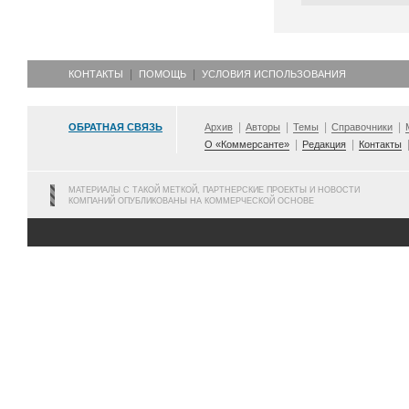
КОНТАКТЫ
ПОМОЩЬ
УСЛОВИЯ ИСПОЛЬЗОВАНИЯ
ОБРАТНАЯ СВЯЗЬ
Архив
Авторы
Темы
Справочники
О «Коммерсанте»
Редакция
Контакты
МАТЕРИАЛЫ С ТАКОЙ МЕТКОЙ, ПАРТНЕРСКИЕ ПРОЕКТЫ И НОВОСТИ
КОМПАНИЙ ОПУБЛИКОВАНЫ НА КОММЕРЧЕСКОЙ ОСНОВЕ