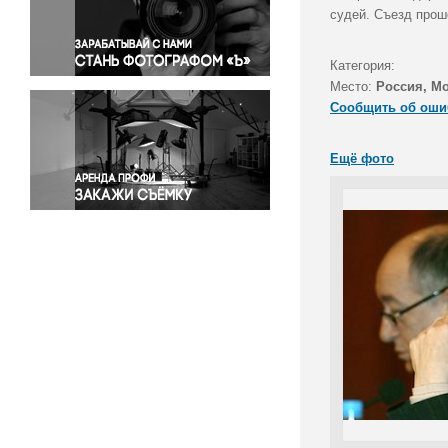
Правосудие
судей. Съезд прош
Происшествия и конфликты
Религия
Категория:
Место:
Россия, М
Светская жизнь
Сообщить об оши
Спорт
Экология
Ещё фото
Экономика и бизнес