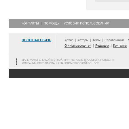
КОНТАКТЫ
ПОМОЩЬ
УСЛОВИЯ ИСПОЛЬЗОВАНИЯ
ОБРАТНАЯ СВЯЗЬ
Архив
Авторы
Темы
Справочники
О «Коммерсанте»
Редакция
Контакты
МАТЕРИАЛЫ С ТАКОЙ МЕТКОЙ, ПАРТНЕРСКИЕ ПРОЕКТЫ И НОВОСТИ
КОМПАНИЙ ОПУБЛИКОВАНЫ НА КОММЕРЧЕСКОЙ ОСНОВЕ