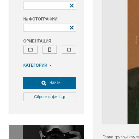
№ ФОТОГРАФИИ
ОРИЕНТАЦИЯ
КАТЕГОРИИ
Армия и ВПК
Досуг, туризм и отдых
Найти
Культура
Медицина
Сбросить фильтр
Наука
Образование
Общество
Окружающая среда
Политика
Глава группы комп