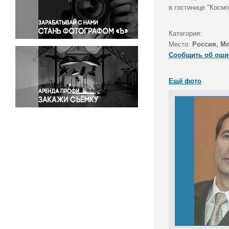
Правосудие
в гостинице "Космо
Происшествия и конфликты
Религия
Категория:
Место:
Россия, М
Светская жизнь
Сообщить об оши
Спорт
Экология
Ещё фото
Экономика и бизнес