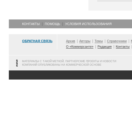
КОНТАКТЫ
ПОМОЩЬ
УСЛОВИЯ ИСПОЛЬЗОВАНИЯ
ОБРАТНАЯ СВЯЗЬ
Архив
Авторы
Темы
Справочники
О «Коммерсанте»
Редакция
Контакты
МАТЕРИАЛЫ С ТАКОЙ МЕТКОЙ, ПАРТНЕРСКИЕ ПРОЕКТЫ И НОВОСТИ
КОМПАНИЙ ОПУБЛИКОВАНЫ НА КОММЕРЧЕСКОЙ ОСНОВЕ