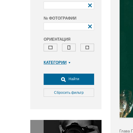
№ ФОТОГРАФИИ
ОРИЕНТАЦИЯ
КАТЕГОРИИ
Армия и ВПК
Досуг, туризм и отдых
Найти
Культура
Медицина
Сбросить фильтр
Наука
Образование
Общество
Окружающая среда
Политика
Глава 