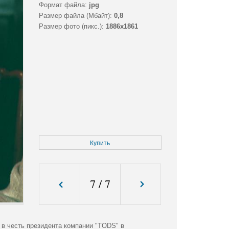
Формат файла:
jpg
Размер файла (Мбайт):
0,8
Размер фото (пикс.):
1886x1861
Купить
7
/
7
 в честь президента компании "TODS" в