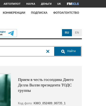
АВТОПИЛОТ
НАУКА
ДЕНЬГИ
UK
КОНФЕРЕНЦИИ
ПОДПИСКА
ФОТОАГЕНТСТВО
RU
EN
Найти
Прием в честь госопдина Диего
Делла Валли президента ТОДС
группы
Код фото:
KMO_052489_00735_1