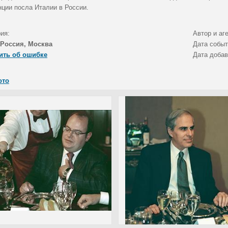
нции посла Италии в России.
ия:
Автор и аг
Россия, Москва
Дата собы
ить об ошибке
Дата доба
ото