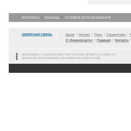
КОНТАКТЫ
ПОМОЩЬ
УСЛОВИЯ ИСПОЛЬЗОВАНИЯ
ОБРАТНАЯ СВЯЗЬ
Архив
Авторы
Темы
Справочники
О «Коммерсанте»
Редакция
Контакты
МАТЕРИАЛЫ С ТАКОЙ МЕТКОЙ, ПАРТНЕРСКИЕ ПРОЕКТЫ И НОВОСТИ
КОМПАНИЙ ОПУБЛИКОВАНЫ НА КОММЕРЧЕСКОЙ ОСНОВЕ