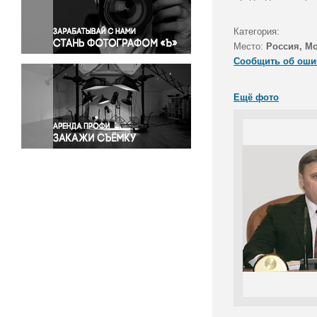
Правосудие
Происшествия и конфликты
Категория:
Религия
Место:
Россия, М
Сообщить об оши
Светская жизнь
Спорт
Ещё фото
Экология
Экономика и бизнес