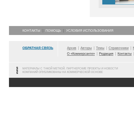
КОНТАКТЫ
ПОМОЩЬ
УСЛОВИЯ ИСПОЛЬЗОВАНИЯ
ОБРАТНАЯ СВЯЗЬ
Архив
Авторы
Темы
Справочники
О «Коммерсанте»
Редакция
Контакты
МАТЕРИАЛЫ С ТАКОЙ МЕТКОЙ, ПАРТНЕРСКИЕ ПРОЕКТЫ И НОВОСТИ
КОМПАНИЙ ОПУБЛИКОВАНЫ НА КОММЕРЧЕСКОЙ ОСНОВЕ