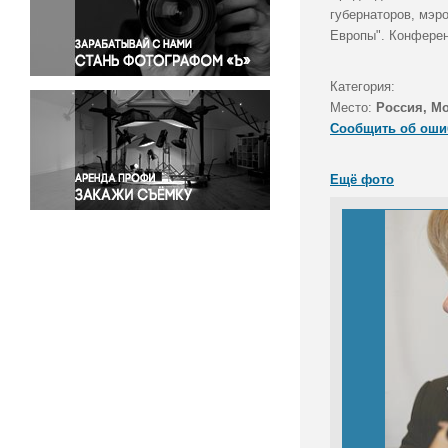
Правосудие
губернаторов, мэро
Европы". Конферен
Происшествия и конфликты
Религия
Категория:
Светская жизнь
Место:
Россия, М
Спорт
Сообщить об оши
Экология
Экономика и бизнес
Ещё фото