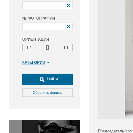
№ ФОТОГРАФИИ
ОРИЕНТАЦИЯ
КАТЕГОРИИ
Армия и ВПК
Досуг, туризм и отдых
Найти
Культура
Медицина
Сбросить фильтр
Наука
Образование
Общество
Окружающая среда
Политика
Председатель Ком