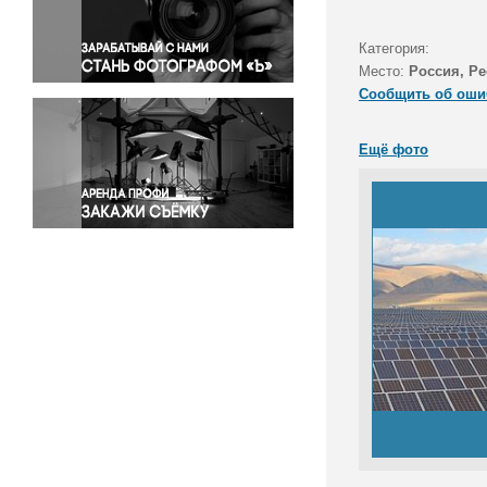
Правосудие
Происшествия и конфликты
Категория:
Религия
Место:
Россия, Р
Сообщить об оши
Светская жизнь
Спорт
Ещё фото
Экология
Экономика и бизнес