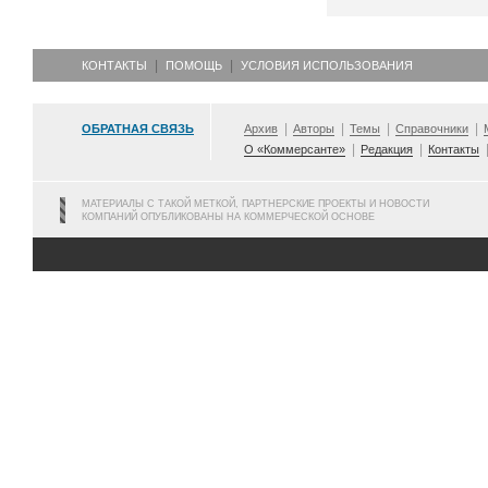
КОНТАКТЫ
ПОМОЩЬ
УСЛОВИЯ ИСПОЛЬЗОВАНИЯ
ОБРАТНАЯ СВЯЗЬ
Архив
Авторы
Темы
Справочники
О «Коммерсанте»
Редакция
Контакты
МАТЕРИАЛЫ С ТАКОЙ МЕТКОЙ, ПАРТНЕРСКИЕ ПРОЕКТЫ И НОВОСТИ
КОМПАНИЙ ОПУБЛИКОВАНЫ НА КОММЕРЧЕСКОЙ ОСНОВЕ