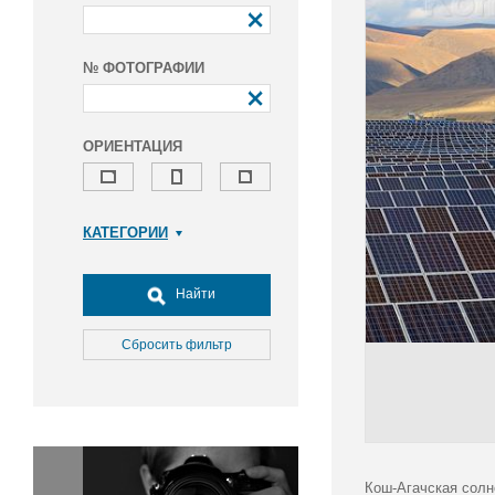
№ ФОТОГРАФИИ
ОРИЕНТАЦИЯ
КАТЕГОРИИ
Армия и ВПК
Досуг, туризм и отдых
Найти
Культура
Медицина
Сбросить фильтр
Наука
Образование
Общество
Окружающая среда
Политика
Кош-Агачская солн