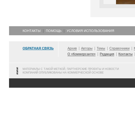
КОНТАКТЫ
ПОМОЩЬ
УСЛОВИЯ ИСПОЛЬЗОВАНИЯ
ОБРАТНАЯ СВЯЗЬ
Архив
Авторы
Темы
Справочники
О «Коммерсанте»
Редакция
Контакты
МАТЕРИАЛЫ С ТАКОЙ МЕТКОЙ, ПАРТНЕРСКИЕ ПРОЕКТЫ И НОВОСТИ
КОМПАНИЙ ОПУБЛИКОВАНЫ НА КОММЕРЧЕСКОЙ ОСНОВЕ