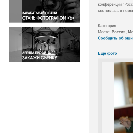
Правосудие
конференции "Росс
состоялась в пом
Происшествия и конфликты
Религия
Категория:
Светская жизнь
Место:
Россия, М
Спорт
Сообщить об оши
Экология
Экономика и бизнес
Ещё фото