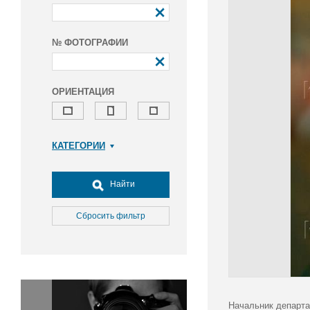
№ ФОТОГРАФИИ
ОРИЕНТАЦИЯ
КАТЕГОРИИ
Армия и ВПК
Досуг, туризм и отдых
Найти
Культура
Медицина
Сбросить фильтр
Наука
Образование
Общество
Окружающая среда
Политика
Начальник департа