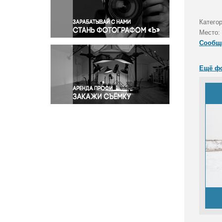
Правосудие
Происшествия и конфликты
Категор
Религия
Место:
Сообщ
Светская жизнь
Спорт
Ещё ф
Экология
Экономика и бизнес