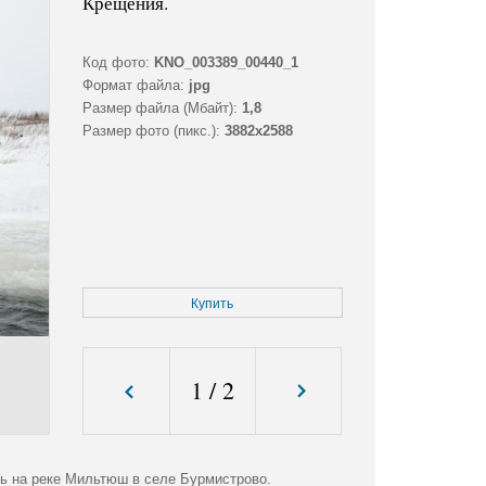
Крещения.
Код фото:
KNO_003389_00440_1
Формат файла:
jpg
Размер файла (Мбайт):
1,8
Размер фото (пикс.):
3882x2588
Купить
1
/
2
бь на реке Мильтюш в селе Бурмистрово.