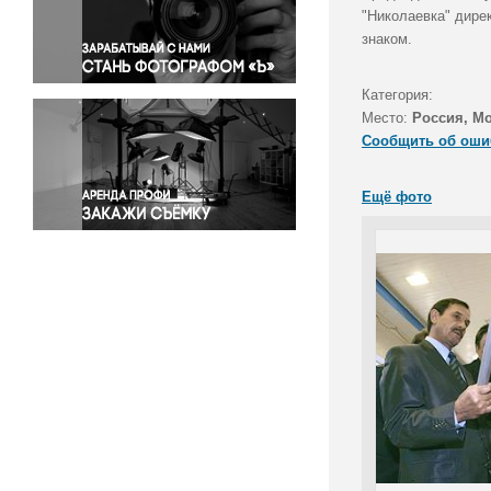
Правосудие
"Николаевка" дире
знаком.
Происшествия и конфликты
Религия
Категория:
Светская жизнь
Место:
Россия, М
Спорт
Сообщить об оши
Экология
Экономика и бизнес
Ещё фото