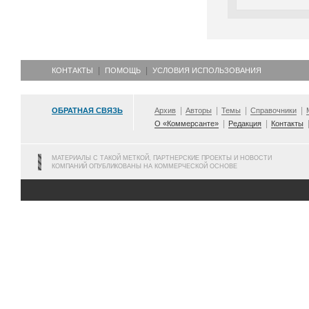
КОНТАКТЫ
ПОМОЩЬ
УСЛОВИЯ ИСПОЛЬЗОВАНИЯ
ОБРАТНАЯ СВЯЗЬ
Архив
Авторы
Темы
Справочники
О «Коммерсанте»
Редакция
Контакты
МАТЕРИАЛЫ С ТАКОЙ МЕТКОЙ, ПАРТНЕРСКИЕ ПРОЕКТЫ И НОВОСТИ
КОМПАНИЙ ОПУБЛИКОВАНЫ НА КОММЕРЧЕСКОЙ ОСНОВЕ