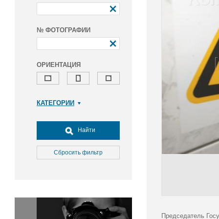
№ ФОТОГРАФИИ
ОРИЕНТАЦИЯ
КАТЕГОРИИ
Армия и ВПК
Досуг, туризм и отдых
Найти
Культура
Медицина
Сбросить фильтр
Наука
Образование
Общество
Окружающая среда
Политика
Председатель Госу