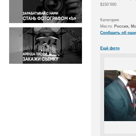
Правосудие
$150`000.
Происшествия и конфликты
Религия
Категория:
Место:
Россия, М
Светская жизнь
Сообщить об оши
Спорт
Экология
Ещё фото
Экономика и бизнес