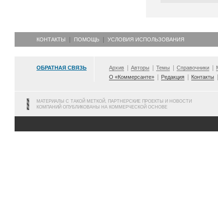
КОНТАКТЫ
ПОМОЩЬ
УСЛОВИЯ ИСПОЛЬЗОВАНИЯ
ОБРАТНАЯ СВЯЗЬ
Архив
Авторы
Темы
Справочники
О «Коммерсанте»
Редакция
Контакты
МАТЕРИАЛЫ С ТАКОЙ МЕТКОЙ, ПАРТНЕРСКИЕ ПРОЕКТЫ И НОВОСТИ
КОМПАНИЙ ОПУБЛИКОВАНЫ НА КОММЕРЧЕСКОЙ ОСНОВЕ