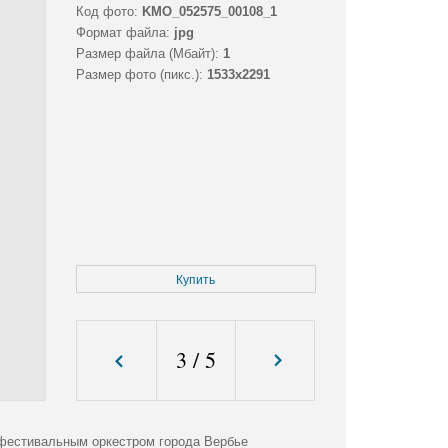
Код фото:
KMO_052575_00108_1
Формат файла:
jpg
Размер файла (Мбайт):
1
Размер фото (пикс.):
1533x2291
Купить
3
/
5
фестивальным оркестром города Вербье