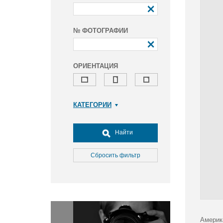
№ ФОТОГРАФИИ
ОРИЕНТАЦИЯ
КАТЕГОРИИ
Армия и ВПК
Досуг, туризм и отдых
Найти
Культура
Медицина
Сбросить фильтр
Наука
Образование
Общество
Окружающая среда
Политика
Америк