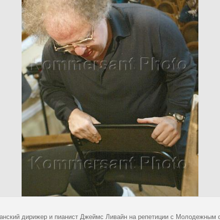
анский дирижер и пианист Джеймс Ливайн на репетиции с Молодежным 