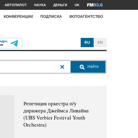
АВТОПИЛОТ
НАУКА
ДЕНЬГИ
UK
КОНФЕРЕНЦИИ
ПОДПИСКА
ФОТОАГЕНТСТВО
RU
EN
Найти
Репетиция оркестра п/у
дирижера Джеймса Ливайна
(UBS Verbier Festival Youth
Orchestra)