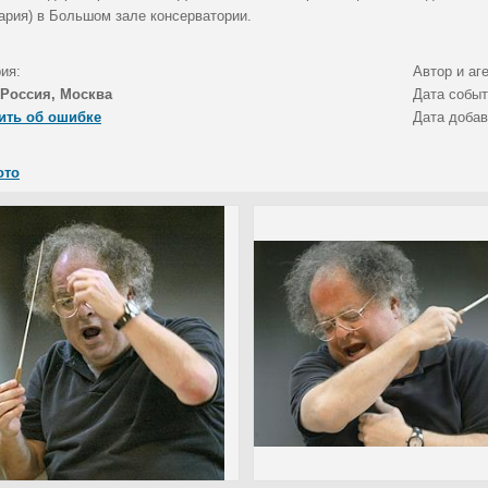
ария) в Большом зале консерватории.
ия:
Автор и аг
Россия, Москва
Дата собы
ить об ошибке
Дата доба
ото