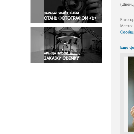
Правосудие
(Швейц
Происшествия и конфликты
Религия
Категор
Место:
Светская жизнь
Сообщ
Спорт
Экология
Ещё ф
Экономика и бизнес