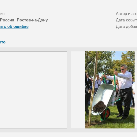
ия:
Автор и аг
Россия, Ростов-на-Дону
Дата собы
ить об ошибке
Дата доба
ото