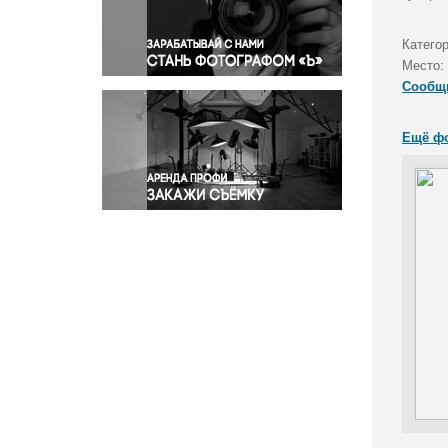
Правосудие
Происшествия и конфликты
Категор
Религия
Место:
Сообщ
Светская жизнь
Спорт
Ещё ф
Экология
Экономика и бизнес