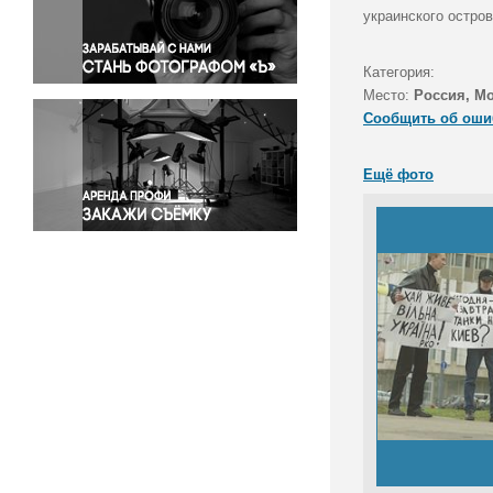
Правосудие
украинского остро
Происшествия и конфликты
Религия
Категория:
Место:
Россия, М
Светская жизнь
Сообщить об оши
Спорт
Экология
Ещё фото
Экономика и бизнес