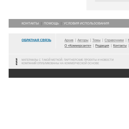
КОНТАКТЫ
ПОМОЩЬ
УСЛОВИЯ ИСПОЛЬЗОВАНИЯ
ОБРАТНАЯ СВЯЗЬ
Архив
Авторы
Темы
Справочники
О «Коммерсанте»
Редакция
Контакты
МАТЕРИАЛЫ С ТАКОЙ МЕТКОЙ, ПАРТНЕРСКИЕ ПРОЕКТЫ И НОВОСТИ
КОМПАНИЙ ОПУБЛИКОВАНЫ НА КОММЕРЧЕСКОЙ ОСНОВЕ