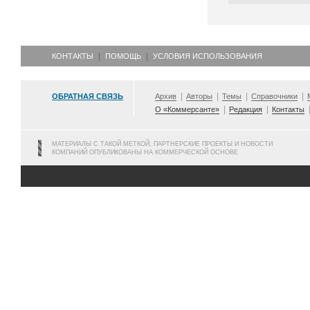
КОНТАКТЫ
ПОМОЩЬ
УСЛОВИЯ ИСПОЛЬЗОВАНИЯ
ОБРАТНАЯ СВЯЗЬ
Архив
Авторы
Темы
Справочники
О «Коммерсанте»
Редакция
Контакты
МАТЕРИАЛЫ С ТАКОЙ МЕТКОЙ, ПАРТНЕРСКИЕ ПРОЕКТЫ И НОВОСТИ
КОМПАНИЙ ОПУБЛИКОВАНЫ НА КОММЕРЧЕСКОЙ ОСНОВЕ