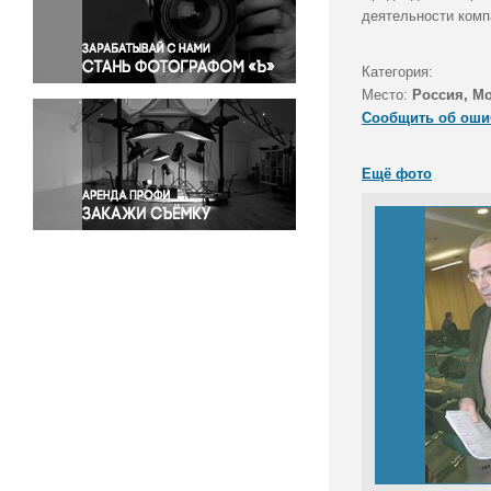
Правосудие
деятельности комп
Происшествия и конфликты
Религия
Категория:
Место:
Россия, М
Светская жизнь
Сообщить об оши
Спорт
Экология
Ещё фото
Экономика и бизнес