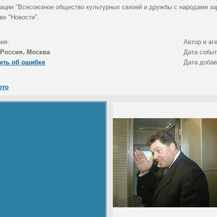
зации "Всесоюзное общество культурных связей и дружбы с народами за
ве "Новости".
ия:
Автор и аг
Россия, Москва
Дата собы
ить об ошибке
Дата доба
ото