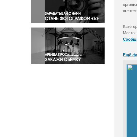
Правосудие
органи
агентст
Происшествия и конфликты
Религия
Категор
Светская жизнь
Место:
Спорт
Сообщ
Экология
Экономика и бизнес
Ещё ф