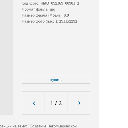
Код фото:
KMO_052369_00903_1
Формат файла:
jpg
Размер файла (Мбайт):
0,9
Размер фото (пикс.):
1533x2291
Купить
1
/
2
ренции на тему: "Создание Некоммерческой