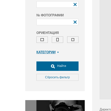
№ ФОТОГРАФИИ
ОРИЕНТАЦИЯ
КАТЕГОРИИ
Армия и ВПК
Досуг, туризм и отдых
Найти
Культура
Медицина
Сбросить фильтр
Наука
Образование
Общество
Окружающая среда
Политика
Директ