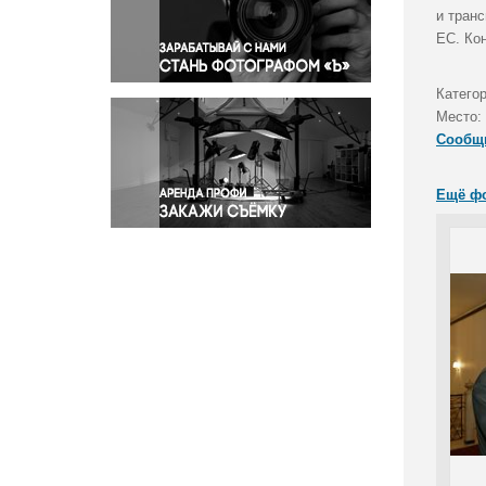
Правосудие
и тран
ЕС. Ко
Происшествия и конфликты
Религия
Категор
Светская жизнь
Место:
Спорт
Сообщ
Экология
Экономика и бизнес
Ещё ф