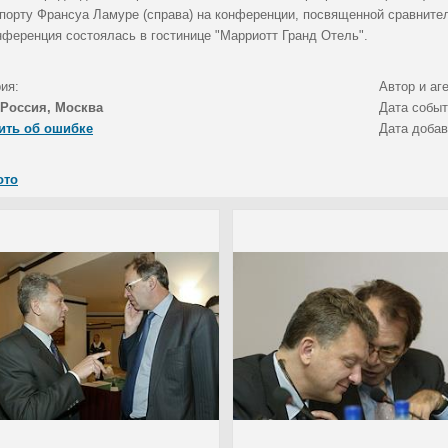
спорту Франсуа Ламуре (справа) на конференции, посвященной сравнител
нференция состоялась в гостинице "Марриотт Гранд Отель".
ия:
Автор и аг
Россия, Москва
Дата собы
ить об ошибке
Дата доба
ото