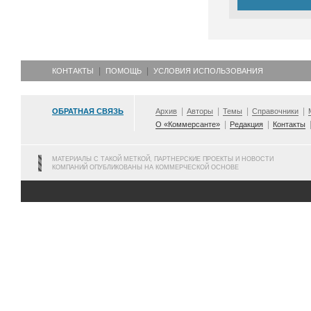
КОНТАКТЫ
ПОМОЩЬ
УСЛОВИЯ ИСПОЛЬЗОВАНИЯ
ОБРАТНАЯ СВЯЗЬ
Архив
Авторы
Темы
Справочники
О «Коммерсанте»
Редакция
Контакты
МАТЕРИАЛЫ С ТАКОЙ МЕТКОЙ, ПАРТНЕРСКИЕ ПРОЕКТЫ И НОВОСТИ
КОМПАНИЙ ОПУБЛИКОВАНЫ НА КОММЕРЧЕСКОЙ ОСНОВЕ