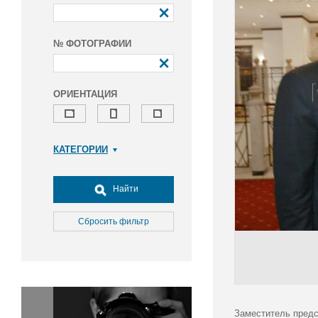
№ ФОТОГРАФИИ
ОРИЕНТАЦИЯ
КАТЕГОРИИ
Армия и ВПК
Досуг, туризм и отдых
Найти
Культура
Медицина
Сбросить фильтр
Наука
Образование
Общество
Окружающая среда
Политика
Заместитель предс