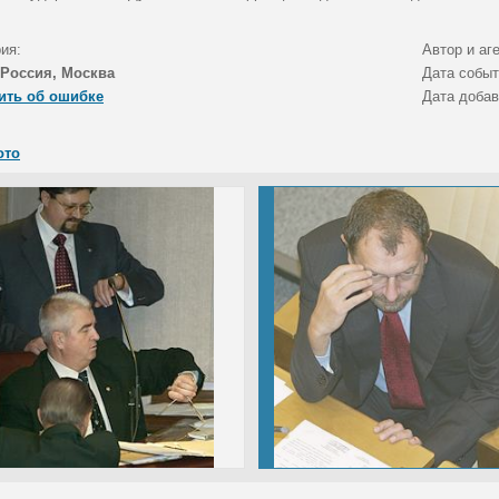
ия:
Автор и аг
Россия, Москва
Дата собы
ить об ошибке
Дата доба
ото