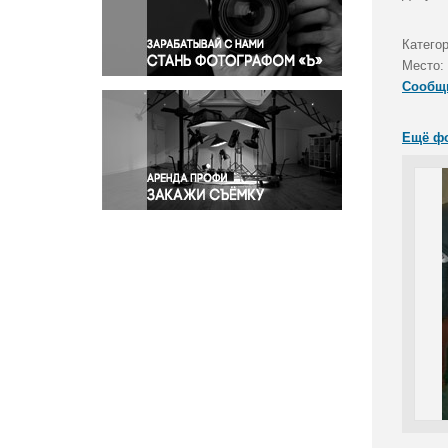
Правосудие
Происшествия и конфликты
Категор
Религия
Место:
Сообщ
Светская жизнь
Спорт
Ещё ф
Экология
Экономика и бизнес