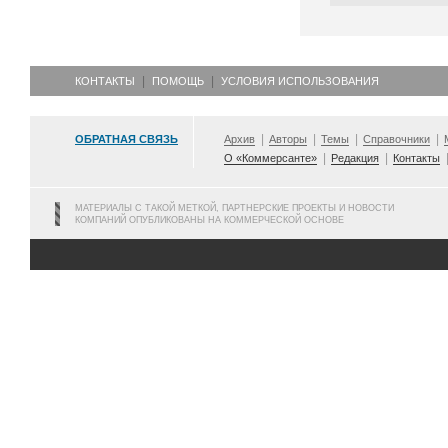
КОНТАКТЫ
ПОМОЩЬ
УСЛОВИЯ ИСПОЛЬЗОВАНИЯ
ОБРАТНАЯ СВЯЗЬ
Архив
Авторы
Темы
Справочники
О «Коммерсанте»
Редакция
Контакты
МАТЕРИАЛЫ С ТАКОЙ МЕТКОЙ, ПАРТНЕРСКИЕ ПРОЕКТЫ И НОВОСТИ
КОМПАНИЙ ОПУБЛИКОВАНЫ НА КОММЕРЧЕСКОЙ ОСНОВЕ