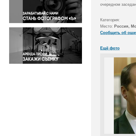
Правосудие
очередном заседан
Происшествия и конфликты
Религия
Категория:
Место:
Россия, М
Светская жизнь
Сообщить об оши
Спорт
Экология
Ещё фото
Экономика и бизнес