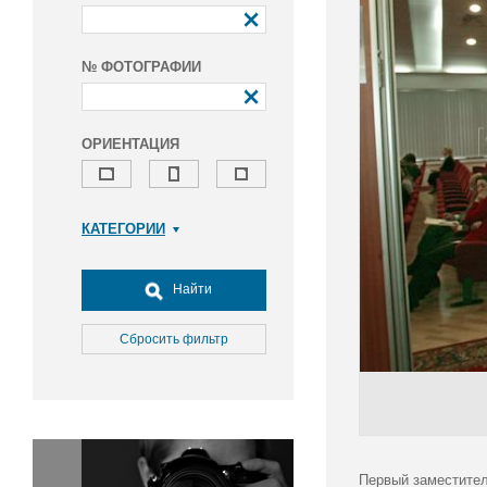
№ ФОТОГРАФИИ
ОРИЕНТАЦИЯ
КАТЕГОРИИ
Армия и ВПК
Досуг, туризм и отдых
Найти
Культура
Медицина
Сбросить фильтр
Наука
Образование
Общество
Окружающая среда
Политика
Первый заместител