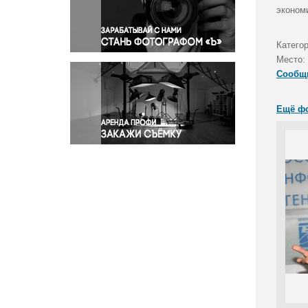
Правосудие
эконом
Происшествия и конфликты
Религия
Категор
Место:
Светская жизнь
Сообщ
Спорт
Экология
Ещё ф
Экономика и бизнес