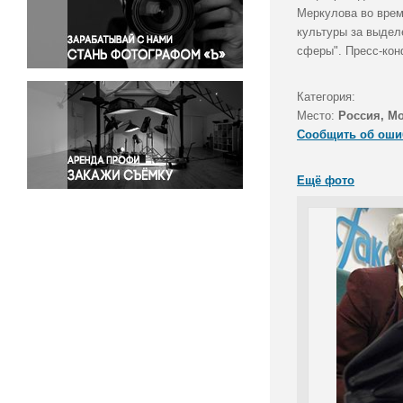
Правосудие
Меркулова во врем
культуры за выдел
Происшествия и конфликты
сферы". Пресс-кон
Религия
Светская жизнь
Категория:
Спорт
Место:
Россия, М
Экология
Сообщить об оши
Экономика и бизнес
Ещё фото