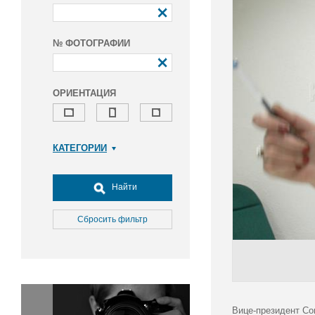
№ ФОТОГРАФИИ
ОРИЕНТАЦИЯ
КАТЕГОРИИ
Армия и ВПК
Досуг, туризм и отдых
Найти
Культура
Медицина
Сбросить фильтр
Наука
Образование
Общество
Окружающая среда
Политика
Вице-президент Со