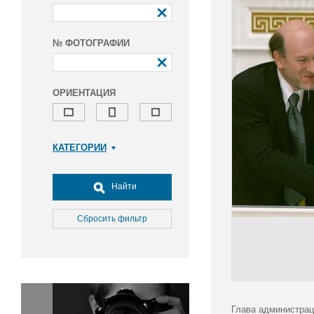
№ ФОТОГРАФИИ
ОРИЕНТАЦИЯ
КАТЕГОРИИ
Армия и ВПК
Досуг, туризм и отдых
Найти
Культура
Медицина
Сбросить фильтр
Наука
Образование
Общество
Окружающая среда
Политика
Глава администрац