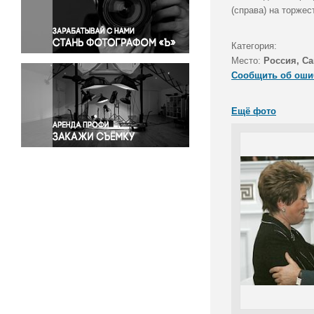
Правосудие
(справа) на торже
Происшествия и конфликты
Религия
Категория:
Место:
Россия, Са
Светская жизнь
Сообщить об оши
Спорт
Экология
Ещё фото
Экономика и бизнес