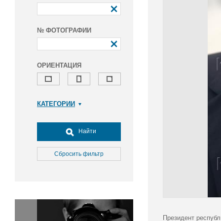
№ ФОТОГРАФИИ
ОРИЕНТАЦИЯ
КАТЕГОРИИ
Армия и ВПК
Досуг, туризм и отдых
Найти
Культура
Медицина
Сбросить фильтр
Наука
Образование
Общество
Окружающая среда
Политика
Президент республ