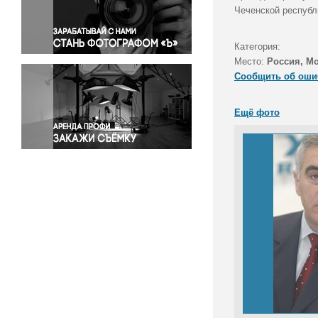
Правосудие
Чеченской республ
Происшествия и конфликты
Религия
Категория:
Место:
Россия, М
Светская жизнь
Сообщить об оши
Спорт
Экология
Ещё фото
Экономика и бизнес