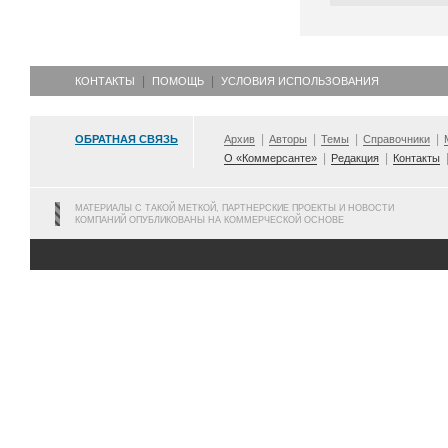
КОНТАКТЫ
ПОМОЩЬ
УСЛОВИЯ ИСПОЛЬЗОВАНИЯ
ОБРАТНАЯ СВЯЗЬ
Архив
Авторы
Темы
Справочники
О «Коммерсанте»
Редакция
Контакты
МАТЕРИАЛЫ С ТАКОЙ МЕТКОЙ, ПАРТНЕРСКИЕ ПРОЕКТЫ И НОВОСТИ
КОМПАНИЙ ОПУБЛИКОВАНЫ НА КОММЕРЧЕСКОЙ ОСНОВЕ