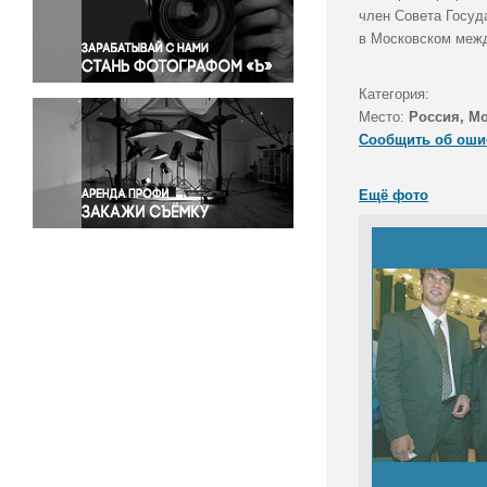
Правосудие
член Совета Госуд
в Московском меж
Происшествия и конфликты
Религия
Категория:
Светская жизнь
Место:
Россия, М
Спорт
Сообщить об оши
Экология
Экономика и бизнес
Ещё фото