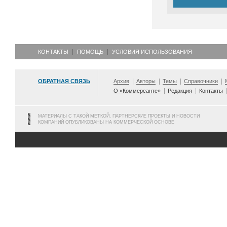
КОНТАКТЫ
ПОМОЩЬ
УСЛОВИЯ ИСПОЛЬЗОВАНИЯ
ОБРАТНАЯ СВЯЗЬ
Архив
Авторы
Темы
Справочники
О «Коммерсанте»
Редакция
Контакты
МАТЕРИАЛЫ С ТАКОЙ МЕТКОЙ, ПАРТНЕРСКИЕ ПРОЕКТЫ И НОВОСТИ
КОМПАНИЙ ОПУБЛИКОВАНЫ НА КОММЕРЧЕСКОЙ ОСНОВЕ