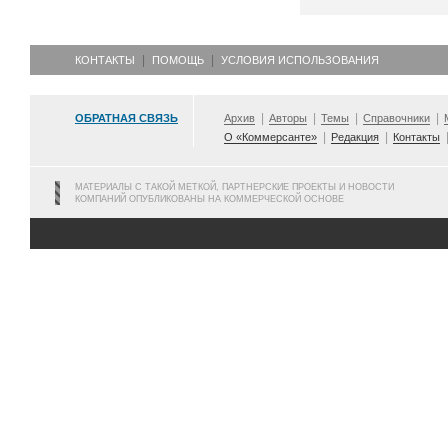
КОНТАКТЫ
ПОМОЩЬ
УСЛОВИЯ ИСПОЛЬЗОВАНИЯ
ОБРАТНАЯ СВЯЗЬ
Архив
Авторы
Темы
Справочники
О «Коммерсанте»
Редакция
Контакты
МАТЕРИАЛЫ С ТАКОЙ МЕТКОЙ, ПАРТНЕРСКИЕ ПРОЕКТЫ И НОВОСТИ
КОМПАНИЙ ОПУБЛИКОВАНЫ НА КОММЕРЧЕСКОЙ ОСНОВЕ