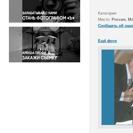
Правосудие
Происшествия и конфликты
Категория:
Религия
Место:
Россия, М
Сообщить об оши
Светская жизнь
Спорт
Ещё фото
Экология
Экономика и бизнес