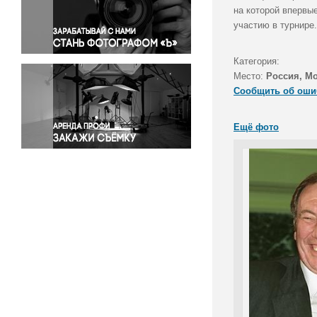
Правосудие
на которой впервы
участию в турнире
Происшествия и конфликты
Религия
Категория:
Светская жизнь
Место:
Россия, М
Спорт
Сообщить об оши
Экология
Экономика и бизнес
Ещё фото