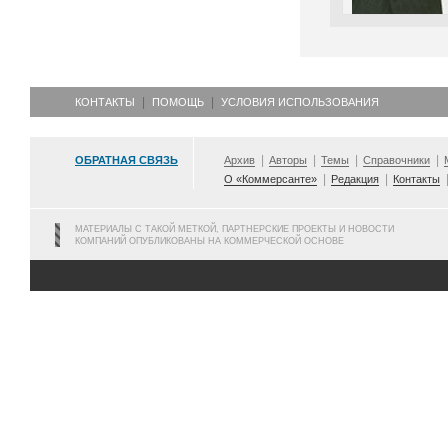
КОНТАКТЫ
ПОМОЩЬ
УСЛОВИЯ ИСПОЛЬЗОВАНИЯ
ОБРАТНАЯ СВЯЗЬ
Архив
Авторы
Темы
Справочники
О «Коммерсанте»
Редакция
Контакты
МАТЕРИАЛЫ С ТАКОЙ МЕТКОЙ, ПАРТНЕРСКИЕ ПРОЕКТЫ И НОВОСТИ
КОМПАНИЙ ОПУБЛИКОВАНЫ НА КОММЕРЧЕСКОЙ ОСНОВЕ