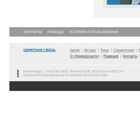
КОНТАКТЫ
ПОМОЩЬ
УСЛОВИЯ ИСПОЛЬЗОВАНИЯ
ОБРАТНАЯ СВЯЗЬ
Архив
Авторы
Темы
Справочники
О «Коммерсанте»
Редакция
Контакты
МАТЕРИАЛЫ С ТАКОЙ МЕТКОЙ, ПАРТНЕРСКИЕ ПРОЕКТЫ И НОВОСТИ
КОМПАНИЙ ОПУБЛИКОВАНЫ НА КОММЕРЧЕСКОЙ ОСНОВЕ