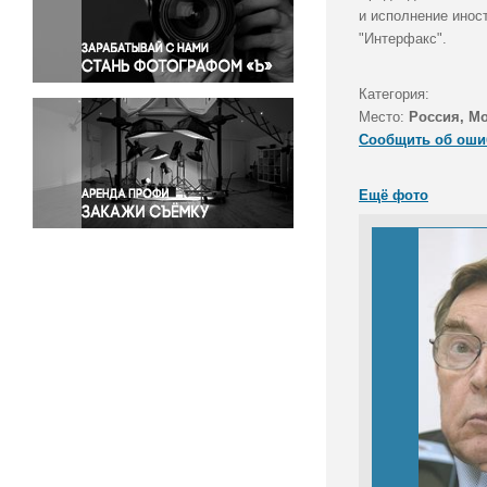
Правосудие
и исполнение инос
"Интерфакс".
Происшествия и конфликты
Религия
Категория:
Светская жизнь
Место:
Россия, М
Спорт
Сообщить об оши
Экология
Экономика и бизнес
Ещё фото