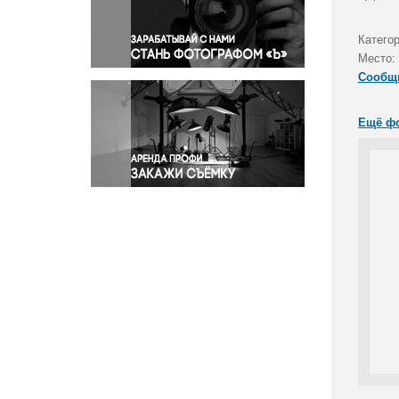
Правосудие
Происшествия и конфликты
Категор
Религия
Место:
Сообщ
Светская жизнь
Спорт
Ещё ф
Экология
Экономика и бизнес