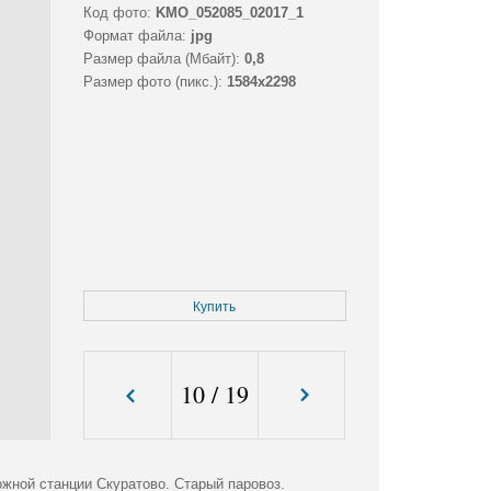
Код фото:
KMO_052085_02017_1
Формат файла:
jpg
Размер файла (Мбайт):
0,8
Размер фото (пикс.):
1584x2298
Купить
10
/
19
жной станции Скуратово. Старый паровоз.