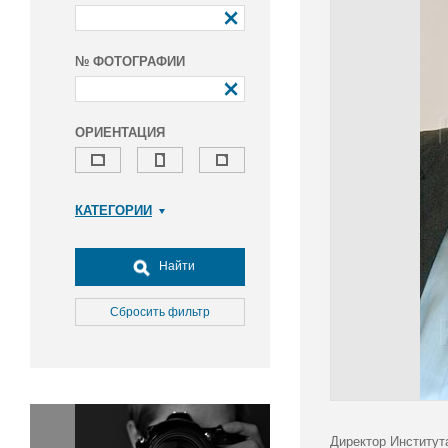
№ ФОТОГРАФИИ
ОРИЕНТАЦИЯ
КАТЕГОРИИ
Армия и ВПК
Досуг, туризм и отдых
Найти
Культура
Медицина
Сбросить фильтр
Наука
Образование
Общество
Окружающая среда
Политика
Директор Институт