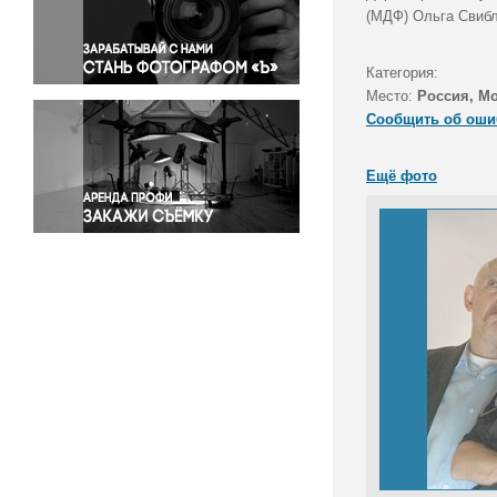
Правосудие
(МДФ) Ольга Свибл
Происшествия и конфликты
Религия
Категория:
Место:
Россия, М
Светская жизнь
Сообщить об оши
Спорт
Экология
Ещё фото
Экономика и бизнес