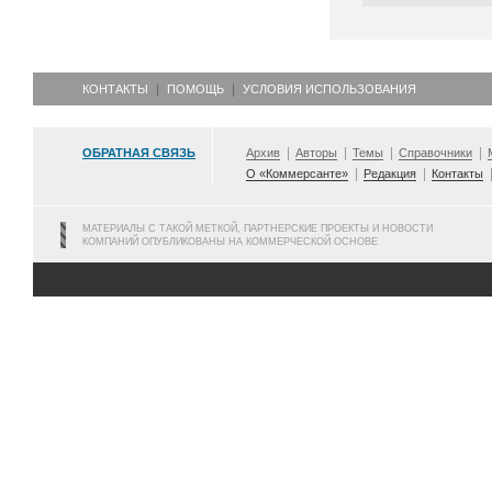
КОНТАКТЫ
ПОМОЩЬ
УСЛОВИЯ ИСПОЛЬЗОВАНИЯ
ОБРАТНАЯ СВЯЗЬ
Архив
Авторы
Темы
Справочники
О «Коммерсанте»
Редакция
Контакты
МАТЕРИАЛЫ С ТАКОЙ МЕТКОЙ, ПАРТНЕРСКИЕ ПРОЕКТЫ И НОВОСТИ
КОМПАНИЙ ОПУБЛИКОВАНЫ НА КОММЕРЧЕСКОЙ ОСНОВЕ