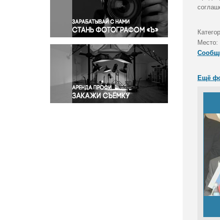
Правосудие
соглаш
Происшествия и конфликты
Религия
Категор
Место:
Светская жизнь
Сообщ
Спорт
Экология
Ещё ф
Экономика и бизнес