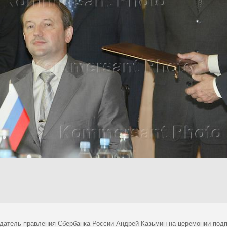
датель правления Сбербанка России Андрей Казьмин на церемонии подп