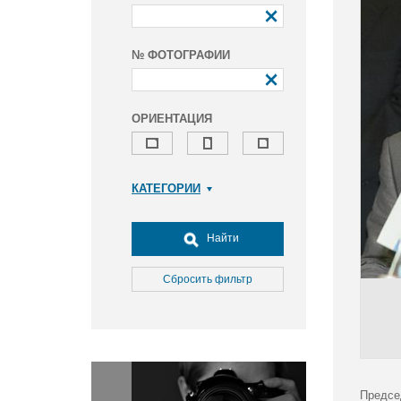
№ ФОТОГРАФИИ
ОРИЕНТАЦИЯ
КАТЕГОРИИ
Армия и ВПК
Досуг, туризм и отдых
Найти
Культура
Медицина
Сбросить фильтр
Наука
Образование
Общество
Окружающая среда
Политика
Предсе