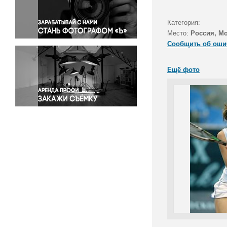
Правосудие
Происшествия и конфликты
Категория:
Религия
Место:
Россия, М
Сообщить об оши
Светская жизнь
Спорт
Ещё фото
Экология
Экономика и бизнес