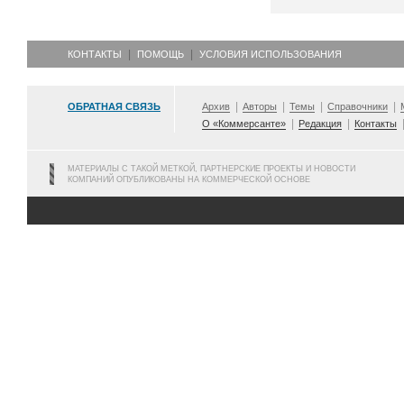
КОНТАКТЫ
ПОМОЩЬ
УСЛОВИЯ ИСПОЛЬЗОВАНИЯ
ОБРАТНАЯ СВЯЗЬ
Архив
Авторы
Темы
Справочники
О «Коммерсанте»
Редакция
Контакты
МАТЕРИАЛЫ С ТАКОЙ МЕТКОЙ, ПАРТНЕРСКИЕ ПРОЕКТЫ И НОВОСТИ
КОМПАНИЙ ОПУБЛИКОВАНЫ НА КОММЕРЧЕСКОЙ ОСНОВЕ