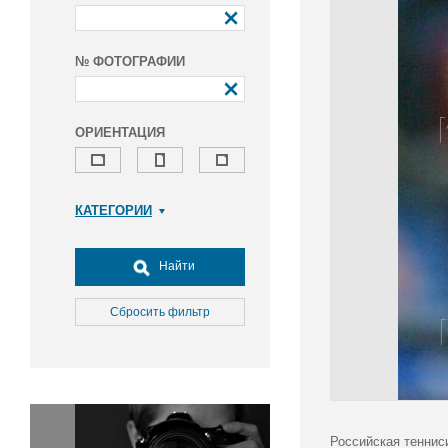
№ ФОТОГРАФИИ
ОРИЕНТАЦИЯ
КАТЕГОРИИ
Армия и ВПК
Досуг, туризм и отдых
Найти
Культура
Медицина
Сбросить фильтр
Наука
Образование
Общество
Окружающая среда
Политика
Российская теннис