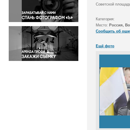
Правосудие
Советской площади
Происшествия и конфликты
Религия
Категория:
Место:
Россия, В
Светская жизнь
Сообщить об оши
Спорт
Экология
Ещё фото
Экономика и бизнес