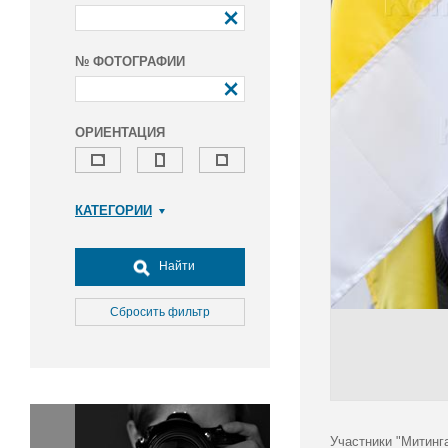
№ ФОТОГРАФИИ
ОРИЕНТАЦИЯ
КАТЕГОРИИ
Армия и ВПК
Досуг, туризм и отдых
Найти
Культура
Медицина
Сбросить фильтр
Наука
Образование
Общество
Окружающая среда
Политика
Участники "Митинг