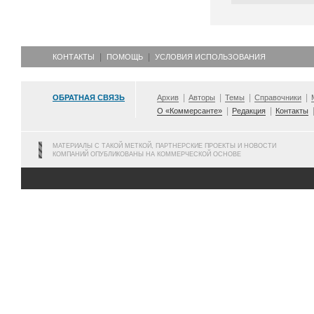
КОНТАКТЫ
ПОМОЩЬ
УСЛОВИЯ ИСПОЛЬЗОВАНИЯ
ОБРАТНАЯ СВЯЗЬ
Архив
Авторы
Темы
Справочники
О «Коммерсанте»
Редакция
Контакты
МАТЕРИАЛЫ С ТАКОЙ МЕТКОЙ, ПАРТНЕРСКИЕ ПРОЕКТЫ И НОВОСТИ
КОМПАНИЙ ОПУБЛИКОВАНЫ НА КОММЕРЧЕСКОЙ ОСНОВЕ