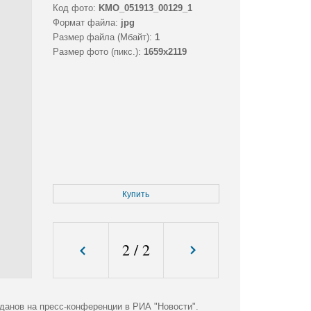
Код фото:
KMO_051913_00129_1
Формат файла:
jpg
Размер файла (Мбайт):
1
Размер фото (пикс.):
1659x2119
Купить
2
/
2
данов на пресс-конференции в РИА "Новости".