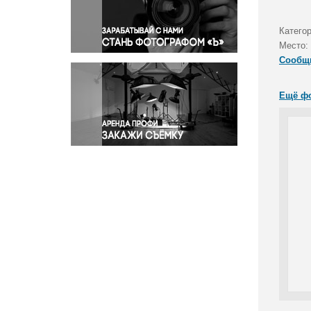
Правосудие
Происшествия и конфликты
Категор
Религия
Место:
Сообщ
Светская жизнь
Спорт
Ещё ф
Экология
Экономика и бизнес