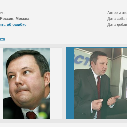
ия:
Автор и аг
Россия, Москва
Дата собы
ить об ошибке
Дата доба
ото