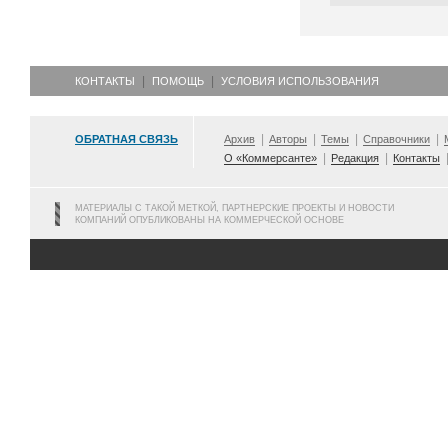
КОНТАКТЫ
ПОМОЩЬ
УСЛОВИЯ ИСПОЛЬЗОВАНИЯ
ОБРАТНАЯ СВЯЗЬ
Архив
Авторы
Темы
Справочники
О «Коммерсанте»
Редакция
Контакты
МАТЕРИАЛЫ С ТАКОЙ МЕТКОЙ, ПАРТНЕРСКИЕ ПРОЕКТЫ И НОВОСТИ
КОМПАНИЙ ОПУБЛИКОВАНЫ НА КОММЕРЧЕСКОЙ ОСНОВЕ