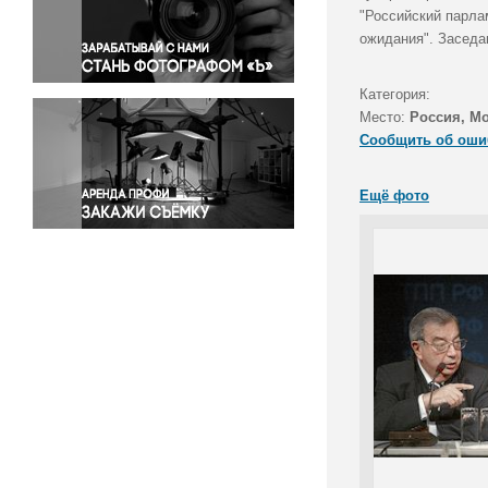
Правосудие
"Российский парла
ожидания". Заседа
Происшествия и конфликты
Религия
Категория:
Светская жизнь
Место:
Россия, М
Спорт
Сообщить об оши
Экология
Экономика и бизнес
Ещё фото