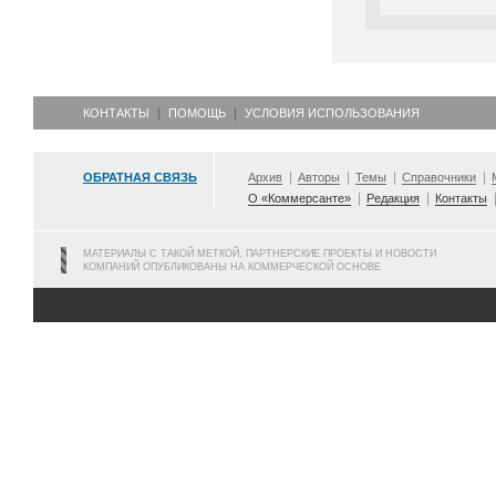
КОНТАКТЫ
ПОМОЩЬ
УСЛОВИЯ ИСПОЛЬЗОВАНИЯ
ОБРАТНАЯ СВЯЗЬ
Архив
Авторы
Темы
Справочники
О «Коммерсанте»
Редакция
Контакты
МАТЕРИАЛЫ С ТАКОЙ МЕТКОЙ, ПАРТНЕРСКИЕ ПРОЕКТЫ И НОВОСТИ
КОМПАНИЙ ОПУБЛИКОВАНЫ НА КОММЕРЧЕСКОЙ ОСНОВЕ