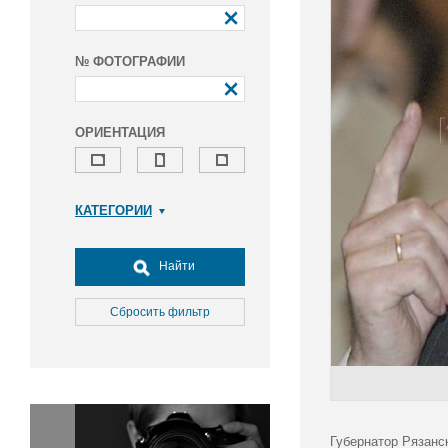
№ ФОТОГРАФИИ
ОРИЕНТАЦИЯ
КАТЕГОРИИ
Армия и ВПК
Досуг, туризм и отдых
Найти
Культура
Медицина
Сбросить фильтр
Наука
Образование
Общество
Окружающая среда
Политика
Губернатор Рязанс