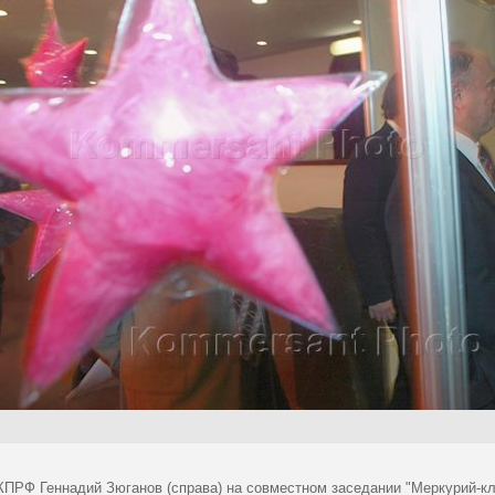
КПРФ Геннадий Зюганов (справа) на совместном заседании "Меркурий-клу