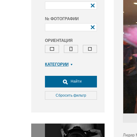
№ ФОТОГРАФИИ
ОРИЕНТАЦИЯ
КАТЕГОРИИ
Армия и ВПК
Досуг, туризм и отдых
Найти
Культура
Медицина
Сбросить фильтр
Наука
Образование
Общество
Окружающая среда
Политика
Лидер 