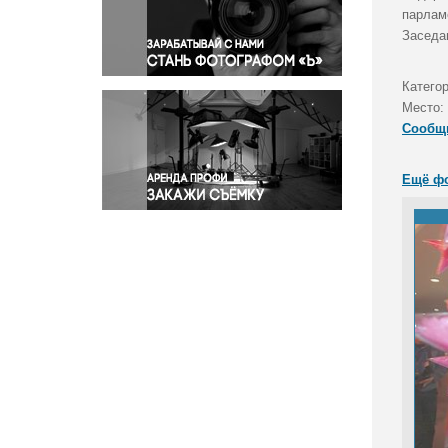
Правосудие
парлам
Заседа
Происшествия и конфликты
Религия
Категор
Светская жизнь
Место:
Спорт
Сообщ
Экология
Экономика и бизнес
Ещё ф