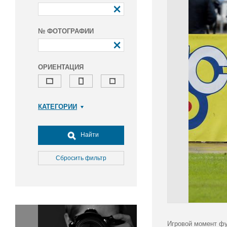
№ ФОТОГРАФИИ
ОРИЕНТАЦИЯ
КАТЕГОРИИ
Армия и ВПК
Досуг, туризм и отдых
Найти
Культура
Медицина
Сбросить фильтр
Наука
Образование
Общество
Окружающая среда
Политика
Игровой момент фу