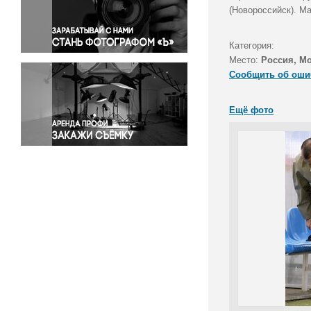
Правосудие
(Новороссийск). М
Происшествия и конфликты
Религия
Категория:
Место:
Россия, М
Светская жизнь
Сообщить об оши
Спорт
Экология
Ещё фото
Экономика и бизнес