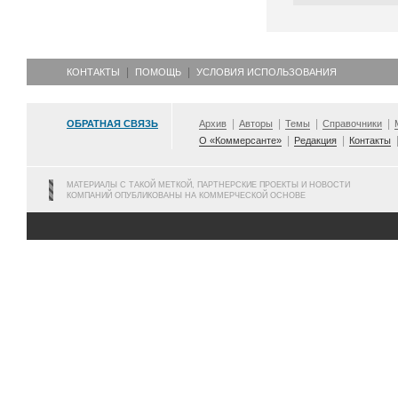
КОНТАКТЫ
ПОМОЩЬ
УСЛОВИЯ ИСПОЛЬЗОВАНИЯ
ОБРАТНАЯ СВЯЗЬ
Архив
Авторы
Темы
Справочники
О «Коммерсанте»
Редакция
Контакты
МАТЕРИАЛЫ С ТАКОЙ МЕТКОЙ, ПАРТНЕРСКИЕ ПРОЕКТЫ И НОВОСТИ
КОМПАНИЙ ОПУБЛИКОВАНЫ НА КОММЕРЧЕСКОЙ ОСНОВЕ