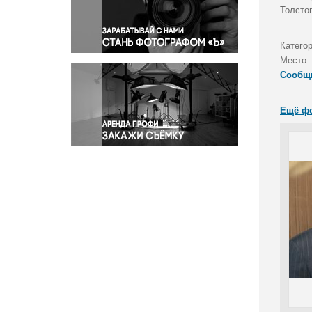
Правосудие
Толсто
Происшествия и конфликты
Религия
Категор
Место:
Светская жизнь
Сообщ
Спорт
Экология
Ещё ф
Экономика и бизнес