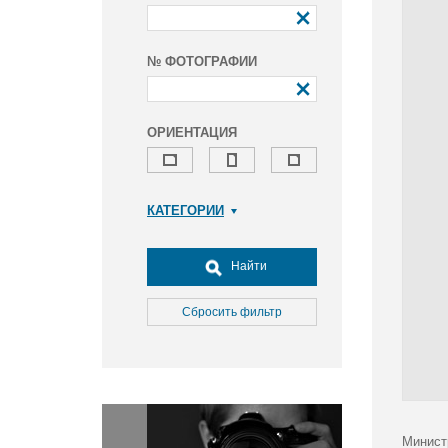
№ ФОТОГРАФИИ
ОРИЕНТАЦИЯ
КАТЕГОРИИ
Армия и ВПК
Досуг, туризм и отдых
Найти
Культура
Медицина
Сбросить фильтр
Наука
Образование
Общество
Окружающая среда
Политика
Минист