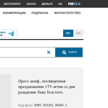
АВТОПИЛОТ
НАУКА
ДЕНЬГИ
UK
КОНФЕРЕНЦИИ
ПОДПИСКА
ФОТОАГЕНТСТВО
RU
EN
Найти
Пресс-конф., посвященная
празднованию 175-летия со дня
рождения Льва Толстого.
Код фото:
KMO_051291_00204_1