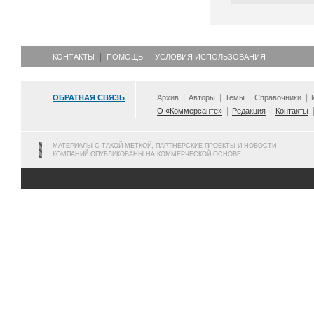
КОНТАКТЫ
ПОМОЩЬ
УСЛОВИЯ ИСПОЛЬЗОВАНИЯ
ОБРАТНАЯ СВЯЗЬ
Архив
Авторы
Темы
Справочники
О «Коммерсанте»
Редакция
Контакты
МАТЕРИАЛЫ С ТАКОЙ МЕТКОЙ, ПАРТНЕРСКИЕ ПРОЕКТЫ И НОВОСТИ
КОМПАНИЙ ОПУБЛИКОВАНЫ НА КОММЕРЧЕСКОЙ ОСНОВЕ