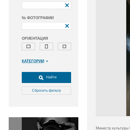
№ ФОТОГРАФИИ
ОРИЕНТАЦИЯ
КАТЕГОРИИ
Армия и ВПК
Досуг, туризм и отдых
Найти
Культура
Медицина
Сбросить фильтр
Наука
Образование
Общество
Окружающая среда
Политика
Министр культуры 