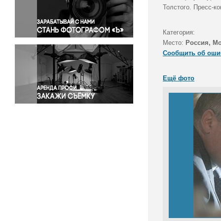
Правосудие
Толстого. Пресс-к
Происшествия и конфликты
Религия
Категория:
Место:
Россия, М
Светская жизнь
Сообщить об оши
Спорт
Экология
Ещё фото
Экономика и бизнес