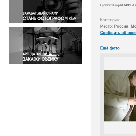
Правосудие
презентации книги 
Происшествия и конфликты
Религия
Категория:
Место:
Россия, М
Светская жизнь
Сообщить об оши
Спорт
Экология
Ещё фото
Экономика и бизнес