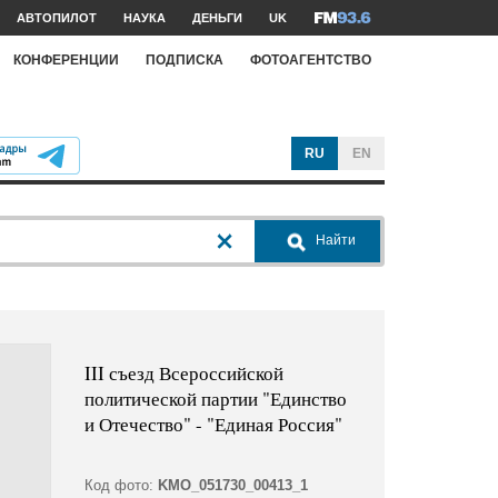
АВТОПИЛОТ
НАУКА
ДЕНЬГИ
UK
КОНФЕРЕНЦИИ
ПОДПИСКА
ФОТОАГЕНТСТВО
RU
EN
Найти
III съезд Всероссийской
политической партии "Единство
и Отечество" - "Единая Россия"
Код фото:
KMO_051730_00413_1