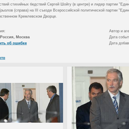
ствий стихийных бедствий Сергей Шойгу (в центре) и лидер партии "Еди
рызлов (справа) на III съезде Всероссийской политической партии "Един
рственном Кремлевском Дворце.
ия:
Автор и аг
Россия, Москва
Дата собы
ить об ошибке
Дата доба
ото