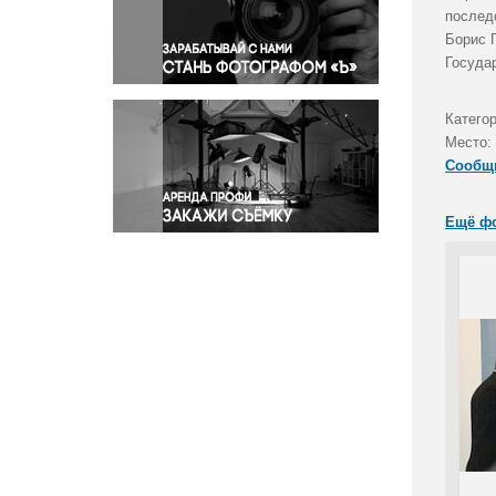
Правосудие
послед
Борис Г
Происшествия и конфликты
Госуда
Религия
Светская жизнь
Категор
Спорт
Место:
Экология
Сообщ
Экономика и бизнес
Ещё ф