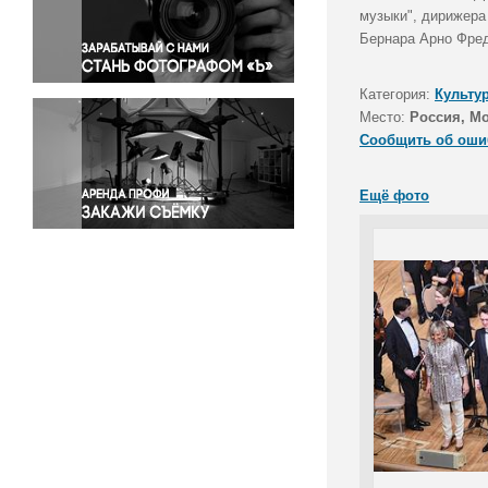
Правосудие
музыки", дирижера 
Бернара Арно Фред
Происшествия и конфликты
Религия
Категория:
Культу
Светская жизнь
Место:
Россия, М
Спорт
Сообщить об оши
Экология
Экономика и бизнес
Ещё фото