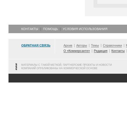
КОНТАКТЫ
ПОМОЩЬ
УСЛОВИЯ ИСПОЛЬЗОВАНИЯ
ОБРАТНАЯ СВЯЗЬ
Архив
Авторы
Темы
Справочники
О «Коммерсанте»
Редакция
Контакты
МАТЕРИАЛЫ С ТАКОЙ МЕТКОЙ, ПАРТНЕРСКИЕ ПРОЕКТЫ И НОВОСТИ
КОМПАНИЙ ОПУБЛИКОВАНЫ НА КОММЕРЧЕСКОЙ ОСНОВЕ