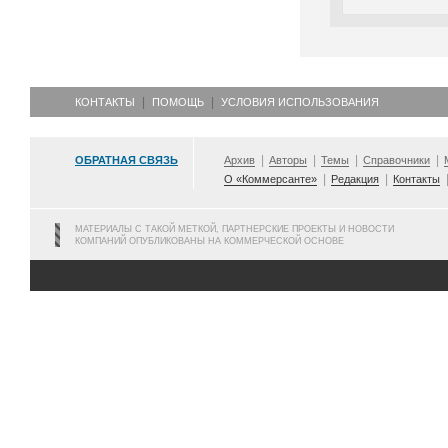
КОНТАКТЫ
ПОМОЩЬ
УСЛОВИЯ ИСПОЛЬЗОВАНИЯ
ОБРАТНАЯ СВЯЗЬ
Архив
Авторы
Темы
Справочники
О «Коммерсанте»
Редакция
Контакты
МАТЕРИАЛЫ С ТАКОЙ МЕТКОЙ, ПАРТНЕРСКИЕ ПРОЕКТЫ И НОВОСТИ
КОМПАНИЙ ОПУБЛИКОВАНЫ НА КОММЕРЧЕСКОЙ ОСНОВЕ