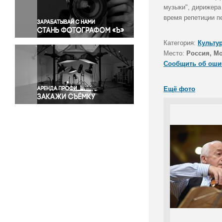
Правосудие
музыки", дирижера
время репетиции п
Происшествия и конфликты
Религия
Категория:
Культу
Светская жизнь
Место:
Россия, М
Спорт
Сообщить об оши
Экология
Экономика и бизнес
Ещё фото