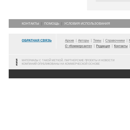
КОНТАКТЫ
ПОМОЩЬ
УСЛОВИЯ ИСПОЛЬЗОВАНИЯ
ОБРАТНАЯ СВЯЗЬ
Архив
Авторы
Темы
Справочники
О «Коммерсанте»
Редакция
Контакты
МАТЕРИАЛЫ С ТАКОЙ МЕТКОЙ, ПАРТНЕРСКИЕ ПРОЕКТЫ И НОВОСТИ
КОМПАНИЙ ОПУБЛИКОВАНЫ НА КОММЕРЧЕСКОЙ ОСНОВЕ