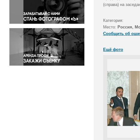
Правосудие
(справа) на засед
Происшествия и конфликты
Религия
Категория:
Место:
Россия, М
Светская жизнь
Сообщить об оши
Спорт
Экология
Ещё фото
Экономика и бизнес