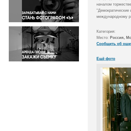
Правосудие
началом торжестве
"Демократические 
Происшествия и конфликты
международному ра
Религия
Светская жизнь
Категория:
Спорт
Место:
Россия, М
Экология
Сообщить об оши
Экономика и бизнес
Ещё фото