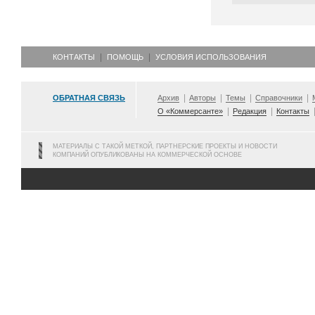
КОНТАКТЫ
ПОМОЩЬ
УСЛОВИЯ ИСПОЛЬЗОВАНИЯ
ОБРАТНАЯ СВЯЗЬ
Архив
Авторы
Темы
Справочники
О «Коммерсанте»
Редакция
Контакты
МАТЕРИАЛЫ С ТАКОЙ МЕТКОЙ, ПАРТНЕРСКИЕ ПРОЕКТЫ И НОВОСТИ
КОМПАНИЙ ОПУБЛИКОВАНЫ НА КОММЕРЧЕСКОЙ ОСНОВЕ