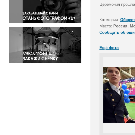
Правосудие
Церемония прошла 
Происшествия и конфликты
Религия
Категория:
Общест
Место:
Россия, М
Светская жизнь
Сообщить об оши
Спорт
Экология
Ещё фото
Экономика и бизнес