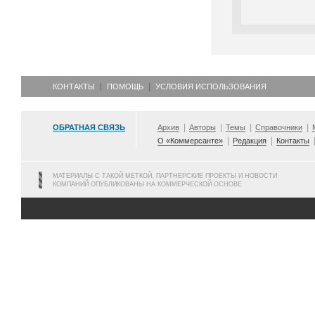
КОНТАКТЫ
ПОМОЩЬ
УСЛОВИЯ ИСПОЛЬЗОВАНИЯ
ОБРАТНАЯ СВЯЗЬ
Архив
Авторы
Темы
Справочники
О «Коммерсанте»
Редакция
Контакты
МАТЕРИАЛЫ С ТАКОЙ МЕТКОЙ, ПАРТНЕРСКИЕ ПРОЕКТЫ И НОВОСТИ
КОМПАНИЙ ОПУБЛИКОВАНЫ НА КОММЕРЧЕСКОЙ ОСНОВЕ