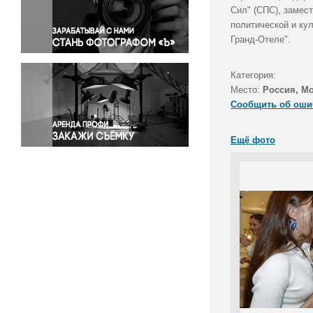
Правосудие
Сил" (СПС), замес
политической и ку
Происшествия и конфликты
Гранд-Отеле".
Религия
Светская жизнь
Категория:
Спорт
Место:
Россия, М
Экология
Сообщить об оши
Экономика и бизнес
Ещё фото