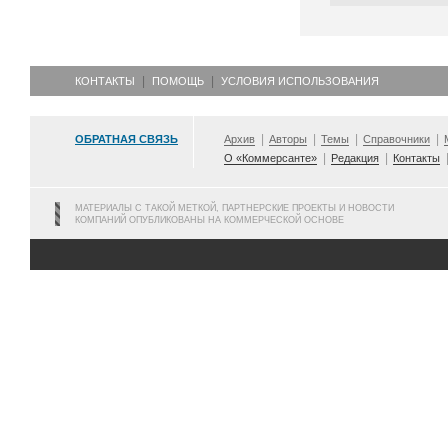
КОНТАКТЫ
ПОМОЩЬ
УСЛОВИЯ ИСПОЛЬЗОВАНИЯ
ОБРАТНАЯ СВЯЗЬ
Архив
Авторы
Темы
Справочники
О «Коммерсанте»
Редакция
Контакты
МАТЕРИАЛЫ С ТАКОЙ МЕТКОЙ, ПАРТНЕРСКИЕ ПРОЕКТЫ И НОВОСТИ
КОМПАНИЙ ОПУБЛИКОВАНЫ НА КОММЕРЧЕСКОЙ ОСНОВЕ