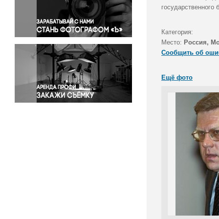
Правосудие
государственного 
Происшествия и конфликты
Религия
Категория:
Место:
Россия, М
Светская жизнь
Сообщить об оши
Спорт
Экология
Ещё фото
Экономика и бизнес