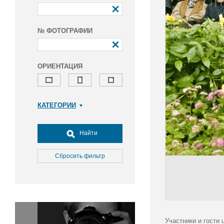
№ ФОТОГРАФИИ
ОРИЕНТАЦИЯ
КАТЕГОРИИ
Армия и ВПК
Досуг, туризм и отдых
Найти
Культура
Медицина
Сбросить фильтр
Наука
Образование
Общество
Окружающая среда
Политика
Участники и гости