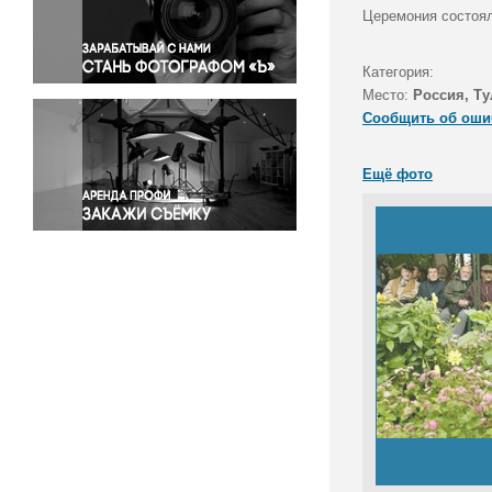
Правосудие
Церемония состоял
Происшествия и конфликты
Религия
Категория:
Место:
Россия, Ту
Светская жизнь
Сообщить об оши
Спорт
Экология
Ещё фото
Экономика и бизнес