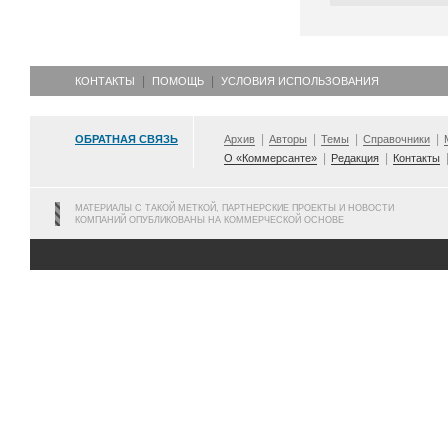
КОНТАКТЫ
ПОМОЩЬ
УСЛОВИЯ ИСПОЛЬЗОВАНИЯ
ОБРАТНАЯ СВЯЗЬ
Архив
Авторы
Темы
Справочники
О «Коммерсанте»
Редакция
Контакты
МАТЕРИАЛЫ С ТАКОЙ МЕТКОЙ, ПАРТНЕРСКИЕ ПРОЕКТЫ И НОВОСТИ
КОМПАНИЙ ОПУБЛИКОВАНЫ НА КОММЕРЧЕСКОЙ ОСНОВЕ